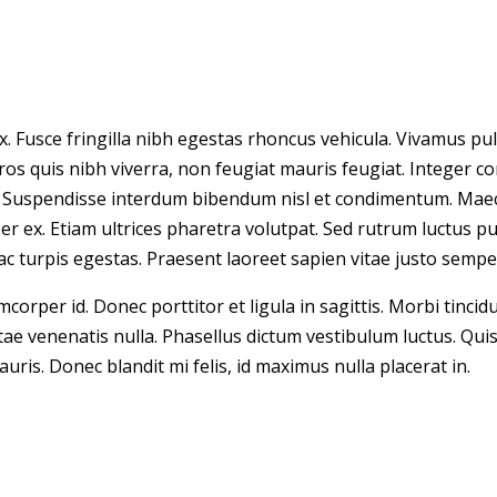
x. Fusce fringilla nibh egestas rhoncus vehicula. Vivamus pulv
 eros quis nibh viverra, non feugiat mauris feugiat. Integer 
uspendisse interdum bibendum nisl et condimentum. Maecena
 ex. Etiam ultrices pharetra volutpat. Sed rutrum luctus pu
ac turpis egestas. Praesent laoreet sapien vitae justo semp
amcorper id. Donec porttitor et ligula in sagittis. Morbi tinci
e venenatis nulla. Phasellus dictum vestibulum luctus. Quisqu
auris. Donec blandit mi felis, id maximus nulla placerat in.